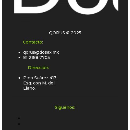
QORUS © 2025
Contacto:
qorus@dosax.mx
81 2188 7705
Dirección:
Pino Suárez 413,
Esq. con M. del
Llano.
Siguénos: